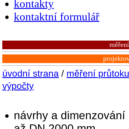
kontakty
kontaktní formulář
měření
projekto
úvodní strana
/
měření průtoku
výpočty
návrhy a dimenzování 
až DN 2000 mm