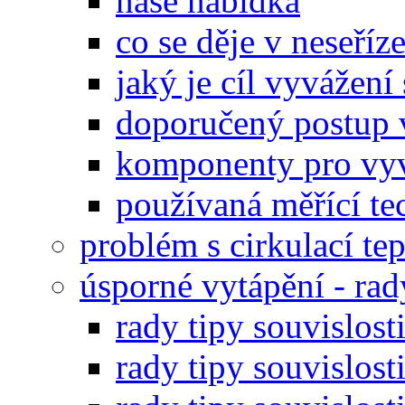
naše nabídka
co se děje v neseříz
jaký je cíl vyvážení
doporučený postup 
komponenty pro vy
používaná měřící te
problém s cirkulací te
úsporné vytápění - rady
rady tipy souvislost
rady tipy souvislosti 